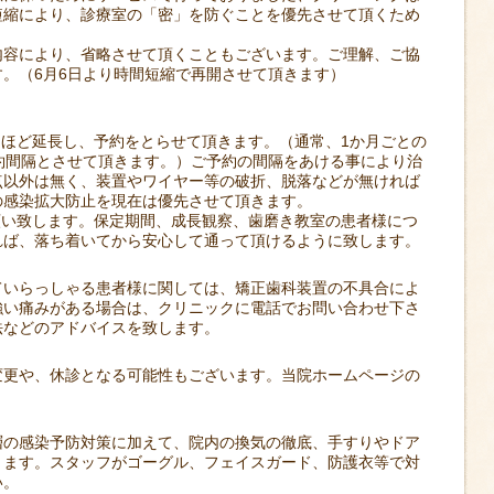
短縮により、診療室の「密」を防ぐことを優先させて頂くため
容により、省略させて頂くこともございます。ご理解、ご協
。（6月6日より時間短縮で再開させて頂きます）
ほど延長し、予約をとらせて頂きます。（通常、1か月ごとの
約間隔とさせて頂きます。）ご予約の間隔をあける事により治
点以外は無く、装置やワイヤー等の破折、脱落などが無ければ
の感染拡大防止を現在は優先させて頂きます。
願い致します。保定期間、成長観察、歯磨き教室の患者様につ
れば、落ち着いてから安心して通って頂けるように致します。
ていらっしゃる患者様に関しては、矯正歯科装置の不具合によ
強い痛みがある場合は、クリニックに電話でお問い合わせ下さ
法などのアドバイスを致します。
変更や、休診となる可能性もございます。当院ホームページの
層の感染予防対策に加えて、院内の換気の徹底、手すりやドア
ります。スタッフがゴーグル、フェイスガード、防護衣等で対
い。