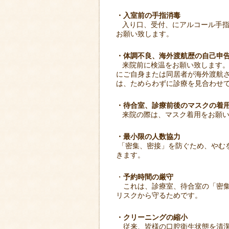
・入室前の手指消毒
入り口、受付、にアルコール手指
お願い致します。
・体調不良、海外渡航歴の自己申
来院前に検温をお願い致します。3
にご自身または同居者が海外渡航
は、ためらわずに診療を見合わせ
・待合室、診療前後のマスクの着
来院の際は、マスク着用をお願い
・最小限の人数協力
「密集、密接」を防ぐため、やむ
きます。
・
予約時間の厳守
これは、診療室、待合室の「密集
リスクから守るためです。
・クリーニングの縮小
従来、皆様の口腔衛生状態を清潔