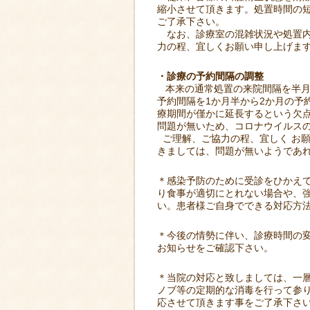
縮小させて頂きます。処置時間の
ご了承下さい。
なお、診療室の混雑状況や処置内
力の程、宜しくお願い申し上げます
・診療の予約間隔の調整
本来の通常処置の来院間隔を半月
予約間隔を1か月半から2か月の予
療期間が僅かに延長するという欠
問題が無いため、コロナウイルス
ご理解、ご協力の程、宜しく お
きましては、問題が無いようであ
＊感染予防のために受診をひかえ
り食事が適切にとれない場合や、
い。患者様ご自身でできる対応方
＊今後の情勢に伴い、診療時間の
お知らせをご確認下さい。
＊当院の対応と致しましては、一
ノブ等の定期的な消毒を行って参
応させて頂きます事をご了承下さ