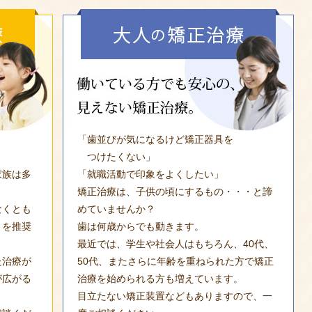
「歯並びが気になるけど矯正器具を
つけたくない」
家族は多
「就職活動で印象をよくしたい」
矯正治療は、子供の頃にするもの・・・と諦
なくとも
めていませんか？
とを推奨
歯は何歳からでも動きます。
最近では、学生や社会人はもちろん、40代、
た治療が
50代、またさらに年齢を重ねられた方で矯正
が広がる
治療を始められる方も増えています。
目立たない矯正装置などもありますので、一